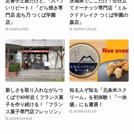
定番手土産だけど、ついつ
茨城県でここだけ！生仕立
いリピート！「どら焼き専
てドーナッツ専門店「ミル
門店 志ち乃 つくば学園
クドドレイク つくば学園の
店」
森店」
2026年1月9日
2025年11月14日
新しさを取り入れながらつ
知る人ぞ知る「北条米スク
くばで40年近くフランス菓
リーム」を初体験！「一休
子を作り続ける！「フラン
揚」にも遭遇！
ス菓子専門店フレッソン」
2025年10月17日
2025年10月31日