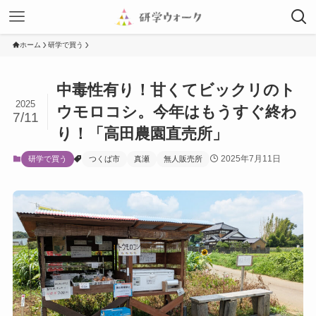
ホーム
研学で買う
中毒性有り！甘くてビックリのト
2025
ウモロコシ。今年はもうすぐ終わ
7/11
り！「高田農園直売所」
2025年7月11日
研学で買う
つくば市
真瀬
無人販売所