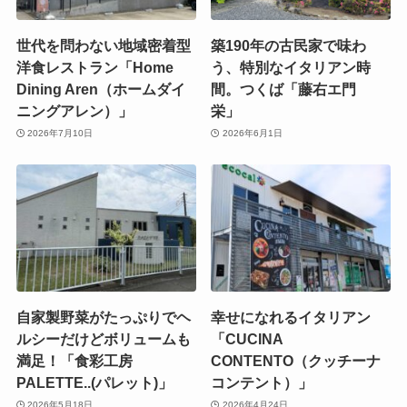
世代を問わない地域密着型
築190年の古民家で味わ
洋食レストラン「Home
う、特別なイタリアン時
Dining Aren（ホームダイ
間。つくば「藤右エ門
ニングアレン）」
栄」
2026年7月10日
2026年6月1日
自家製野菜がたっぷりでヘ
幸せになれるイタリアン
ルシーだけどボリュームも
「CUCINA
満足！「食彩工房
CONTENTO（クッチーナ
PALETTE..(パレット)」
コンテント）」
2026年5月18日
2026年4月24日