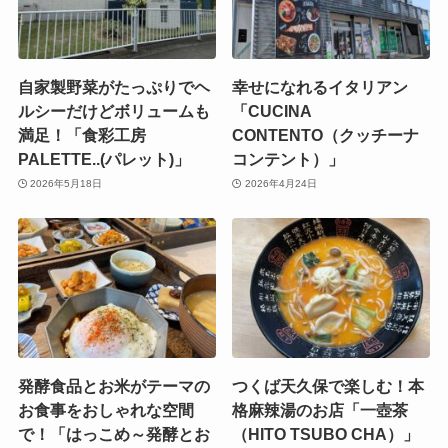
自家製野菜がたっぷりでヘ
幸せになれるイタリアン
ルシーだけどボリュームも
「CUCINA
満足！「食彩工房
CONTENTO（クッチーナ
PALETTE..(パレット)」
コンテント）」
2026年5月18日
2026年4月24日
発酵食品とお米がテーマの
つくば天久保で楽しむ！本
お食事をおしゃれな空間
格麻辣湯のお店「一壺茶
で！「はっこめ～発酵とお
（HITO TSUBO CHA）」