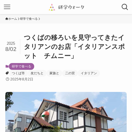
ホーム
研学で食べる
つくばの移ろいを見守ってきたイ
2025
タリアンのお店「イタリアンスポ
8/02
ット チムニー」
研学で食べる
つくば市
友だちと
家族と
二の宮
イタリアン
2025年8月2日